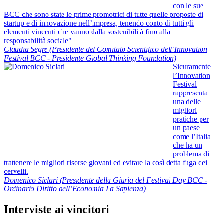
con le sue
BCC che sono state le prime promotrici di tutte quelle proposte di
startup e di innovazione nell’impresa, tenendo conto di tutti gli
elementi vincenti che vanno dalla sostenibilità fino alla
responsabilità sociale"
Claudia Segre (Presidente del Comitato Scientifico dell’Innovation
Festival BCC - Presidente Global Thinking Foundation)
Sicuramente
l’Innovation
Festival
rappresenta
una delle
migliori
pratiche per
un paese
come l’Italia
che ha un
problema di
trattenere le migliori risorse giovani ed evitare la così detta fuga dei
cervelli.
Domenico Siclari (Presidente della Giuria del Festival Day BCC -
Ordinario Diritto dell’Economia La Sapienza)
Interviste ai vincitori