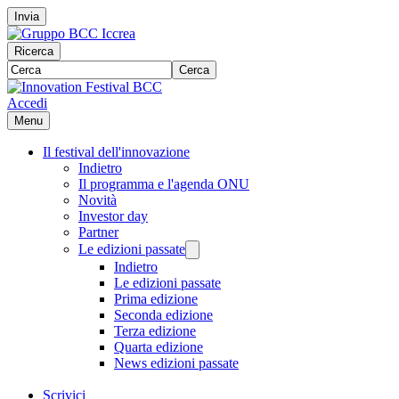
Invia
Ricerca
Cerca
Accedi
Menu
Il festival dell'innovazione
Indietro
Il programma e l'agenda ONU
Novità
Investor day
Partner
Le edizioni passate
Indietro
Le edizioni passate
Prima edizione
Seconda edizione
Terza edizione
Quarta edizione
News edizioni passate
Scrivici